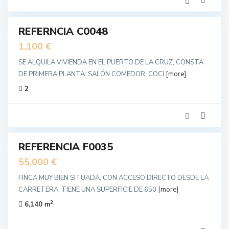
28
REFERNCIA C0048
ler
unda
1,100 €
no
SE ALQUILA VIVIENDA EN EL PUERTO DE LA CRUZ, CONSTA
DE PRIMERA PLANTA: SALÓN COMEDOR, COCI
[more]
2
11
REFERENCIA F0035
nta
uevo
55,000 €
FINCA MUY BIEN SITUADA, CON ACCESO DIRECTO DESDE LA
CARRETERA, TIENE UNA SUPERFICIE DE 650
[more]
2
6,140 m