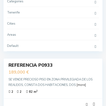
Categories
Tenerife
Cities
Areas
Default
21
REFERENCIA P0933
IDO
unda
189,000 €
no
SE VENDE PRECIOSO PISO EN ZONA PRIVILEGIADA DE LOS
REALEJOS, CONSTA DOS HABITACIONES, DOS
[more]
2
2
2
82 m
20