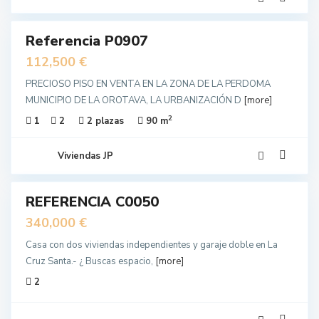
13
Referencia P0907
IDO
unda
112,500 €
no
PRECIOSO PISO EN VENTA EN LA ZONA DE LA PERDOMA
MUNICIPIO DE LA OROTAVA, LA URBANIZACIÓN D
[more]
2
1
2
2 plazas
90 m
Viviendas JP
32
REFERENCIA C0050
a
unda
340,000 €
no
Casa con dos viviendas independientes y garaje doble en La
Cruz Santa.- ¿ Buscas espacio,
[more]
2