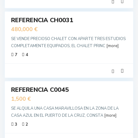
30
REFERENCIA CH0031
a
unda
480,000 €
no
SE VENDE PRECIOSO CHALET CON APARTE TRES ESTUDIOS
COMPLETAMENTE EQUIPADOS, EL CHALET PRINC
[more]
7
4
33
REFERENCIA C0045
uiler
1,500 €
SE ALQUILA UNA CASA MARAVILLOSA EN LA ZONA DE LA
CASA AZUL EN EL PUERTO DE LA CRUZ, CONSTA
[more]
3
2