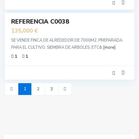
15
REFERENCIA C0038
enta
135,000 €
SE VENDE FINCA DE ALREDEDOR DE 7000M2, PREPARADA
PARA EL CULTIVO, SIEMBRA DE ARBOLES, ETC&
[more]
1
1
1
2
3