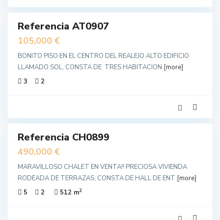
Referencia AT0907
unda
no
105,000 €
BONITO PISO EN EL CENTRO DEL REALEJO ALTO EDIFICIO
LLAMADO SOL, CONSTA DE TRES HABITACION
[more]
3
2
19
Referencia CH0899
IDO
unda
490,000 €
no
MARAVILLOSO CHALET EN VENTA!! PRECIOSA VIVIENDA
RODEADA DE TERRAZAS, CONSTA DE HALL DE ENT
[more]
2
5
2
512 m