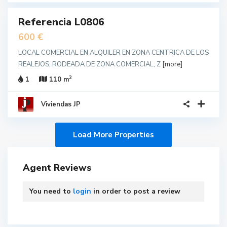
Referencia L0806
ler
unda
600 €
no
LOCAL COMERCIAL EN ALQUILER EN ZONA CENTRICA DE LOS
REALEJOS, RODEADA DE ZONA COMERCIAL, Z
[more]
2
1
110 m
Viviendas JP
Agent Reviews
You need to
login
in order to post a review