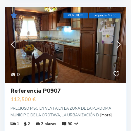
VENDIDO
Segunda Mano
13
Referencia P0907
112,500 €
PRECIOSO PISO EN VENTA EN LA ZONA DE LA PERDOMA
MUNICIPIO DE LA OROTAVA, LA URBANIZACIÓN D
[more]
2
1
2
2 plazas
90 m