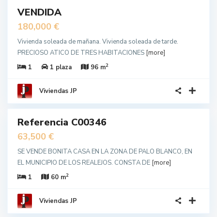
VENDIDA
180,000 €
Vivienda soleada de mañana. Vivienda soleada de tarde.
PRECIOSO ATICO DE TRES HABITACIONES
[more]
2
1
1 plaza
96 m
Viviendas JP
19
Referencia C00346
a
unda
63,500 €
no
SE VENDE BONITA CASA EN LA ZONA DE PALO BLANCO, EN
EL MUNICIPIO DE LOS REALEJOS. CONSTA DE
[more]
2
1
60 m
Viviendas JP
17