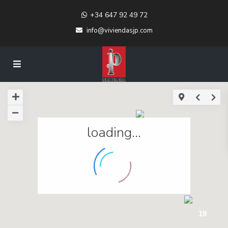
+34 647 92 49 72
info@viviendasjp.com
loading...
4
19