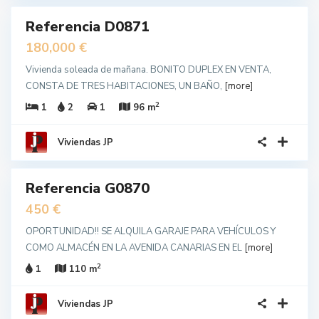
Referencia D0871
a
unda
180,000 €
no
Vivienda soleada de mañana. BONITO DUPLEX EN VENTA,
CONSTA DE TRES HABITACIONES, UN BAÑO,
[more]
2
1
2
1
96 m
Viviendas JP
6
Referencia G0870
IDO
unda
450 €
no
OPORTUNIDAD!! SE ALQUILA GARAJE PARA VEHÍCULOS Y
COMO ALMACÉN EN LA AVENIDA CANARIAS EN EL
[more]
2
1
110 m
Viviendas JP
5