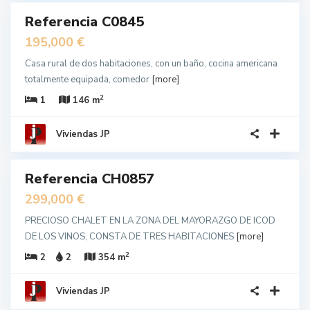
Referencia C0845
IDO
unda
195,000 €
no
Casa rural de dos habitaciones, con un baño, cocina americana
totalmente equipada, comedor
[more]
2
1
146 m
Viviendas JP
23
Referencia CH0857
a
unda
299,000 €
no
PRECIOSO CHALET EN LA ZONA DEL MAYORAZGO DE ICOD
DE LOS VINOS, CONSTA DE TRES HABITACIONES
[more]
2
2
2
354 m
Viviendas JP
19