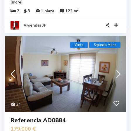
[more]
2
2
3
1 plaza
122 m
Viviendas JP
Venta
Segunda Mano
24
Referencia AD0884
179,000 €