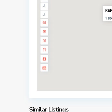
REF
1 BD
Similar Listings