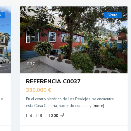
o
Venta
37
REFERENCIA C0037
330,000 €
le
En el centro histórico de Los Realejos, se encuentra
esta Casa Canaria, haciendo esquina y
[more]
2
4
3
300 m