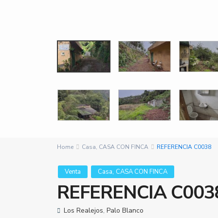
Home
Casa
,
CASA CON FINCA
REFERENCIA C0038
,
Venta
Casa
CASA CON FINCA
REFERENCIA C003
Los Realejos
,
Palo Blanco