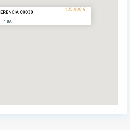
135,000 €
ERENCIA C0038
1 BA