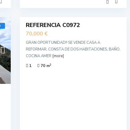
12
REFERENCIA C0972
o
Venta
Segunda
70,000 €
Mano
GRAN OPORTUNIDAD!! SE VENDE CASA A
REFORMAR, CONSTA DE DOS HABITACIONES, BAÑO,
COCINA AMER
[more]
2
1
70 m