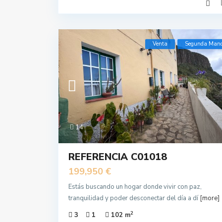
Venta
Segunda Man
14
REFERENCIA C01018
199,950 €
Estás buscando un hogar donde vivir con paz,
tranquilidad y poder desconectar del día a dí
[more]
2
3
1
102 m