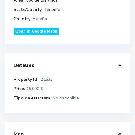
Area:
icod de los vinos
State/County:
Tenerife
Country:
España
Open In Google Maps
Detalles
Property Id :
21633
Price:
45,000 €
Tipo de estrctura:
No disponible
Map