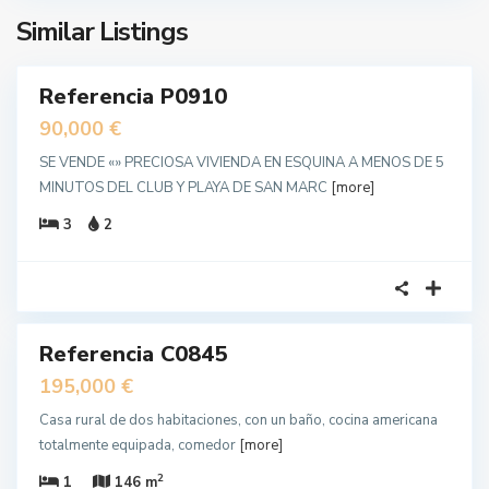
Similar Listings
24
Referencia P0910
IDO
90,000 €
SE VENDE «» PRECIOSA VIVIENDA EN ESQUINA A MENOS DE 5
MINUTOS DEL CLUB Y PLAYA DE SAN MARC
[more]
3
2
17
Referencia C0845
IDO
unda
195,000 €
no
Casa rural de dos habitaciones, con un baño, cocina americana
totalmente equipada, comedor
[more]
2
1
146 m