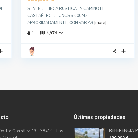
DE
SE VENDE FINCA RÚSTICA EN CAMINO EL
CASTAÑERO DE UNOS 5.000M2
APROXIMADAMENTE, CON VARIAS
[more]
2
1
4,974 m
acto
Últimas propiedades
REFERENCIA 
Doctor González, 13 - 38410 - Los
s (Tenerife)