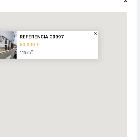
REFERENCIA C0997
60,000 €
2
118 m