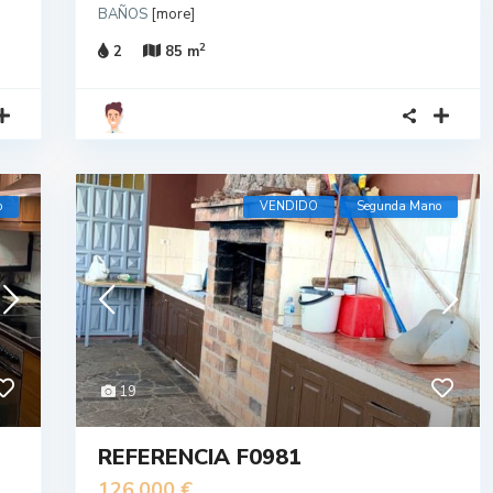
BAÑOS
[more]
2
2
85 m
o
VENDIDO
Segunda Mano
19
REFERENCIA F0981
126,000 €