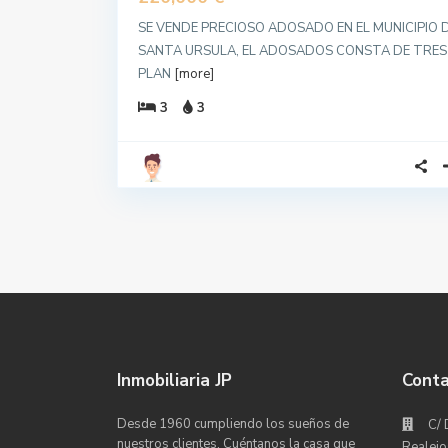
SE VENDE PRECIOSO ADOSADO EN EL MUNICIPIO 
SANTA URSULA, EL ADOSADOS CONSTA DE TRES
PLAN
[more]
3
3
Inmobiliaria JP
Cont
Desde 1960 cumpliendo los sueños de
C/ 
nuestros clientes. Cuéntanos la casa que
Realejo