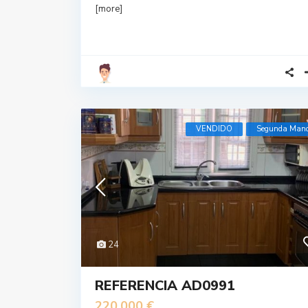
[more]
VENDIDO
Segunda Man
24
REFERENCIA AD0991
220,000 €