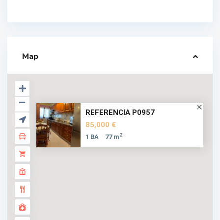
Map
REFERENCIA P0957
85,000 €
2
1 BA
77 m