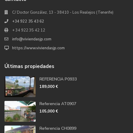
C/ Doctor González, 13 - 38410 - Los Realejos (Tenerife)
+34 922 35 43 62
+ 34 922 35 42 12
info@viviendasjp.com
https://www.viviendasjp.com
Últimas propiedades
REFERENCIA P0933
189,000 €
Referencia AT0907
105,000 €
Referencia CH0899