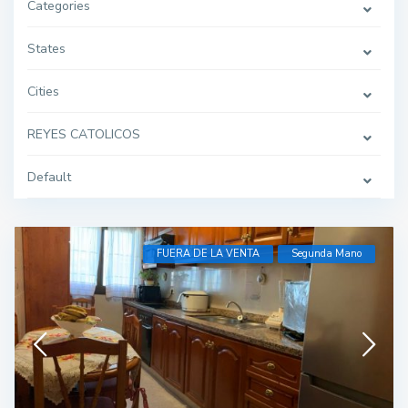
Categories
States
Cities
REYES CATOLICOS
Default
FUERA DE LA VENTA
Segunda Mano