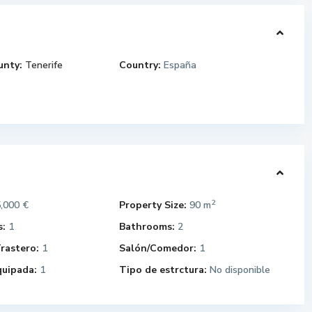
unty:
Tenerife
Country:
España
2
,000 €
Property Size:
90 m
:
1
Bathrooms:
2
rastero:
1
Salón/Comedor:
1
quipada:
1
Tipo de estrctura:
No disponible