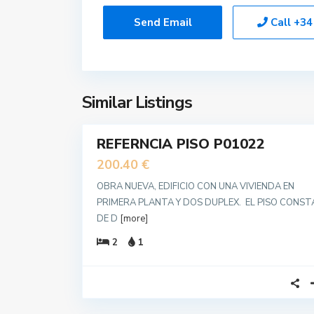
Call
+34
Similar Listings
3
REFERNCIA PISO P01022
VENDIDO
Nuevo
200.40 €
OBRA NUEVA, EDIFICIO CON UNA VIVIENDA EN
PRIMERA PLANTA Y DOS DUPLEX. EL PISO CONST
DE D
[more]
2
1
19