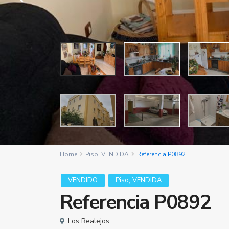
Home
Piso
,
VENDIDA
Referencia P0892
,
VENDIDO
Piso
VENDIDA
Referencia P0892
Los Realejos