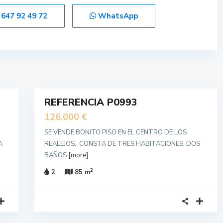
 647 92 49 72
WhatsApp
22
REFERENCIA P0993
VENDIDO
Segunda
126,000 €
Mano
SE VENDE BONITO PISO EN EL CENTRO DE LOS
A
REALEJOS, CONSTA DE TRES HABITACIONES, DOS
BAÑOS
[more]
2
2
85 m
18