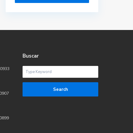
Buscar
P0933
Search
T0907
H0899