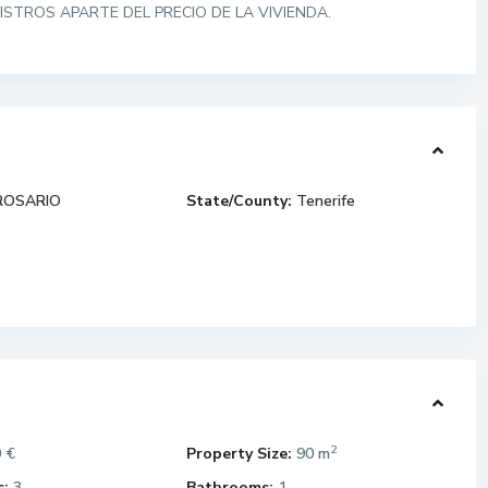
STROS APARTE DEL PRECIO DE LA VIVIENDA.
ROSARIO
State/County:
Tenerife
2
 €
Property Size:
90 m
:
3
Bathrooms:
1