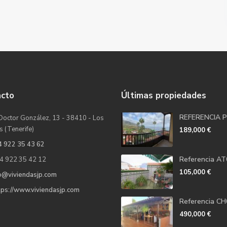
acto
Últimas propiedades
REFERENCIA 
Doctor González, 13 - 38410 - Los
s (Tenerife)
189,000 €
4 922 35 43 62
Referencia A
4 922 35 42 12
105,000 €
o@viviendasjp.com
ps://www.viviendasjp.com
Referencia C
490,000 €