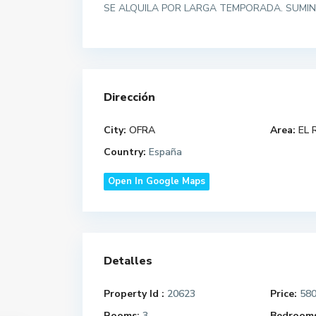
SE ALQUILA POR LARGA TEMPORADA. SUMINI
Dirección
City:
OFRA
Area:
EL 
Country:
España
Open In Google Maps
Detalles
Property Id :
20623
Price:
580
Rooms:
3
Bedrooms