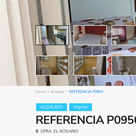
Home
Alquiler
REFERENCIA P0950
ALQUILADO
Alquiler
REFERENCIA P095
OFRA
,
EL ROSARIO