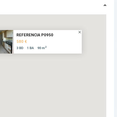
REFERENCIA P0950
580 €
2
3 BD
1 BA
90 m