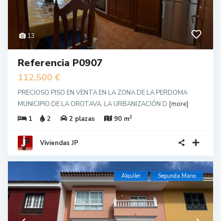
13
Referencia P0907
112,500 €
PRECIOSO PISO EN VENTA EN LA ZONA DE LA PERDOMA
MUNICIPIO DE LA OROTAVA, LA URBANIZACIÓN D
[more]
2
1
2
2 plazas
90 m
Viviendas JP
Alquiler
Segunda Mano