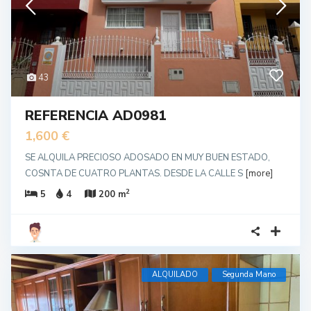
43
REFERENCIA AD0981
1,600 €
SE ALQUILA PRECIOSO ADOSADO EN MUY BUEN ESTADO,
COSNTA DE CUATRO PLANTAS. DESDE LA CALLE S
[more]
2
5
4
200 m
ALQUILADO
Segunda Mano