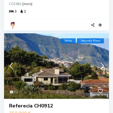
COCINA
[more]
3
2
Venta
Segunda Mano
30
Referecia CH0912