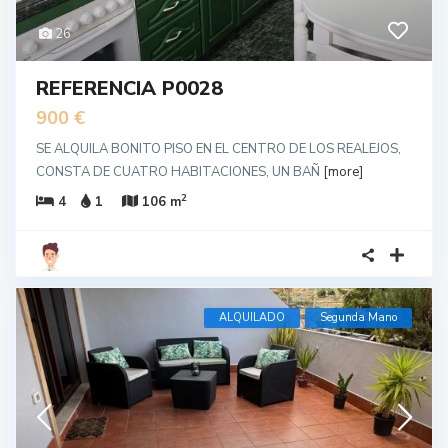
26
REFERENCIA P0028
900 €
SE ALQUILA BONITO PISO EN EL CENTRO DE LOS REALEJOS,
CONSTA DE CUATRO HABITACIONES, UN BAÑ
[more]
2
4
1
106 m
ALQUILADO
Segunda Mano