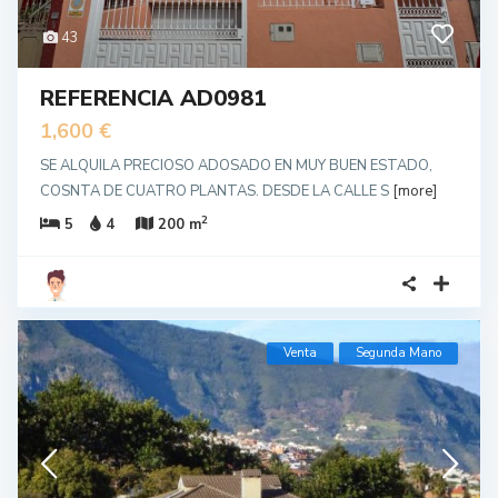
43
REFERENCIA AD0981
1,600 €
SE ALQUILA PRECIOSO ADOSADO EN MUY BUEN ESTADO,
COSNTA DE CUATRO PLANTAS. DESDE LA CALLE S
[more]
2
5
4
200 m
Venta
Segunda Mano