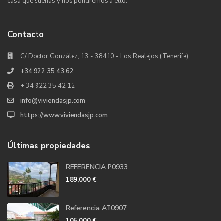
casa que sueñas y nos pondremos a ello.
Contacto
C/ Doctor González, 13 - 38410 - Los Realejos (Tenerife)
+34 922 35 43 62
+ 34 922 35 42 12
info@viviendasjp.com
https://www.viviendasjp.com
Últimas propiedades
REFERENCIA P0933
189,000 €
Referencia AT0907
105,000 €