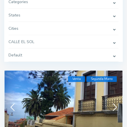
Categories
States
Cities
CALLE EL SOL
Default
Venta
Segunda Mano