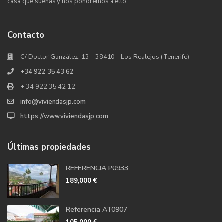
casa que sueñas y nos pondremos a ello.
Contacto
C/ Doctor González, 13 - 38410 - Los Realejos (Tenerife)
+34 922 35 43 62
+ 34 922 35 42 12
info@viviendasjp.com
https://www.viviendasjp.com
Últimas propiedades
REFERENCIA P0933
189,000 €
Referencia AT0907
105,000 €